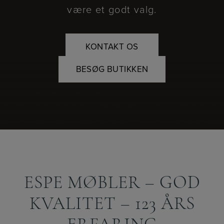
være et godt valg.
være et godt valg.
KONTAKT OS
KONTAKT OS
BESØG BUTIKKEN
BESØG BUTIKKEN
ESPE MØBLER – GOD
KVALITET – 123 ÅRS