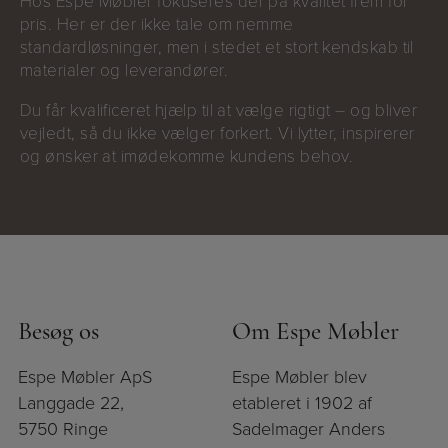
Hos Espe Møbler fokuseres der på kvalitet frem for
pris. Her er der ikke tale om nemme
standardløsninger, men i stedet et stort kendskab til
materialer og leverandører.
Du får kvalificeret hjælp til at vælge rigtigt – og bliver
vejledt, så du ikke vælger forkert. Vi lytter, inspirerer
og ønsker at imødekomme kundens behov.
Besøg os
Om Espe Møbler
Espe Møbler ApS
Espe Møbler blev
Langgade 22,
etableret i 1902 af
5750 Ringe
Sadelmager Anders