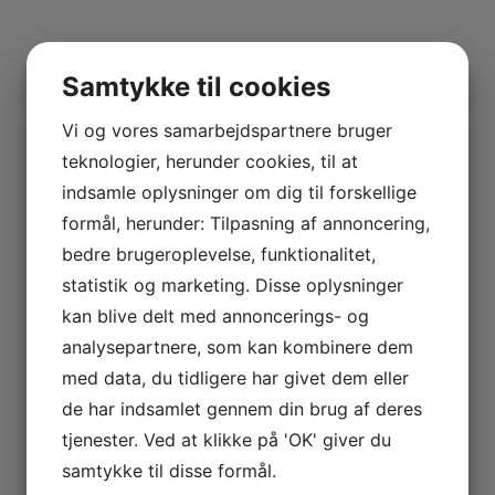
Samtykke til cookies
KUNDE
Vi og vores samarbejdspartnere bruger
teknologier, herunder cookies, til at
ANMELDELSER
indsamle oplysninger om dig til forskellige
formål, herunder: Tilpasning af annoncering,
★★★★★
bedre brugeroplevelse, funktionalitet,
4,9 ud af 5 stjerner på Google
statistik og marketing. Disse oplysninger
kan blive delt med annoncerings- og
analysepartnere, som kan kombinere dem
med data, du tidligere har givet dem eller
de har indsamlet gennem din brug af deres
tjenester. Ved at klikke på 'OK' giver du
Ulrichs vejledning var inspirerende
og topprofessionel. Intet pres.
samtykke til disse formål.
Særklasse. Leveringstid blev nøje