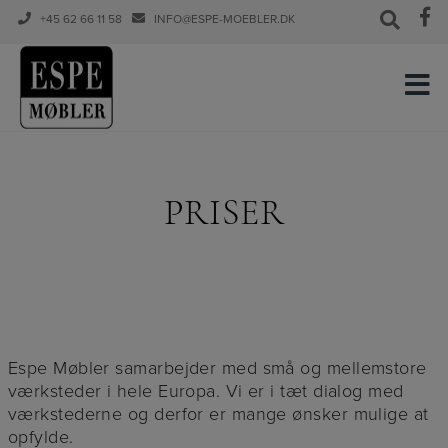
+45 62 66 11 58
INFO@ESPE-MOEBLER.DK
Hop
til
indholdet
PRISER
Espe Møbler samarbejder med små og mellemstore
værksteder i hele Europa. Vi er i tæt dialog med
værkstederne og derfor er mange ønsker mulige at
opfylde.