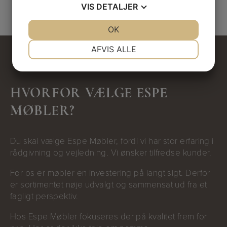
VIS
DETALJER
JA
NEJ
OK
JA
NEJ
NØDVENDIGE
PRÆFERENCER
AFVIS ALLE
JA
NEJ
JA
NEJ
MARKETING
STATISTIK
HVORFOR VÆLGE ESPE
MØBLER?
Du skal vælge Espe Møbler, fordi vi har stor erfaring i
rådgivning og vejledning. Vi ønsker tilfredse kunder.
For os er møbler en investering på langt sigt. Derfor
er sortimentet nøje udvalgt og sammensat ud fra et
fagligt perspektiv.
Hos Espe Møbler fokuseres der på kvalitet frem for