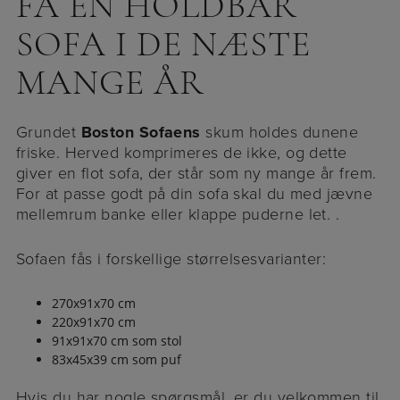
FÅ EN HOLDBAR
SOFA I DE NÆSTE
MANGE ÅR
Grundet
Boston Sofaens
skum holdes dunene
friske. Herved komprimeres de ikke, og dette
giver en flot sofa, der står som ny mange år frem.
For at passe godt på din sofa skal du med jævne
mellemrum banke eller klappe puderne let. .
Sofaen fås i forskellige størrelsesvarianter:
270x91x70 cm
220x91x70 cm
91x91x70 cm som stol
83x45x39 cm som puf
Hvis du har nogle spørgsmål, er du velkommen til