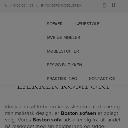
+45 62 66 11 58
INFO@ESPE-MOEBLER.DK
SOFAER
LÆNESTOLE
ØVRIGE MØBLER
Hop
til
MØBELSTOFFER
indholdet
BOSTON SOFA –
BESØG BUTIKKEN
MODERNE SOFA OG
PRAKTISK INFO
KONTAKT OS
LÆKKER KOMFORT
Ønsker du at købe en klassisk sofa i moderne og
minimalistisk design, er
Boston sofaen
et oplagt
valg. Vores
Boston sofa
adskiller sig fra alt andet
på markedet med sin holdbarhed og sidde-