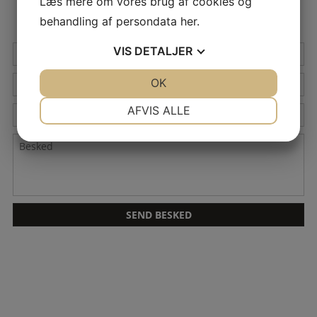
Læs mere om vores brug af cookies og
KONTAKT OS
behandling af persondata
her
.
Navn
VIS
DETALJER
Mail
*
JA
NEJ
OK
JA
NEJ
NØDVENDIGE
PRÆFERENCER
Tlf.
AFVIS ALLE
JA
NEJ
JA
NEJ
Besked
MARKETING
STATISTIK