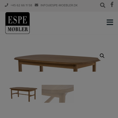
+45 62 66 11 58
INFO@ESPE-MOEBLER.DK
Hop
til
indholdet