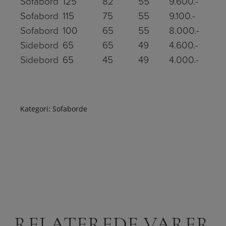
Sofabord
125
82
55
9.600.-
Sofabord
115
75
55
9.100.-
Sofabord
100
65
55
8.000.-
Sidebord
65
65
49
4.600.-
Sidebord
65
45
49
4.000.-
Kategori:
Sofaborde
RELATEREDE VARER