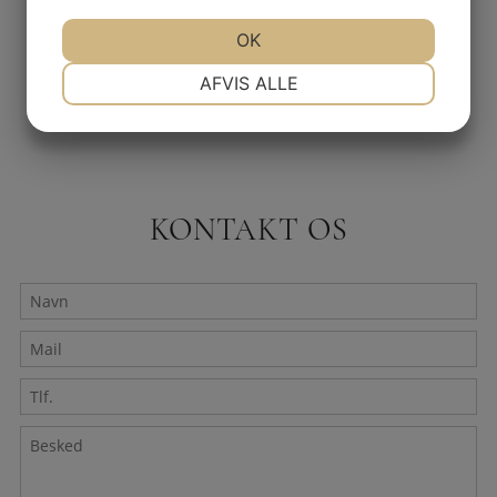
JA
NEJ
OK
JA
NEJ
NØDVENDIGE
PRÆFERENCER
AFVIS ALLE
JA
NEJ
JA
NEJ
MARKETING
STATISTIK
KONTAKT OS
Navn
Mail
*
Tlf.
Besked