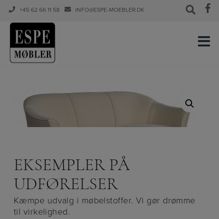
+45 62 66 11 58
INFO@ESPE-MOEBLER.DK
Hop
til
indholdet
EKSEMPLER PÅ
UDFØRELSER
Kæmpe udvalg i møbelstoffer. Vi gør drømme
til virkelighed.