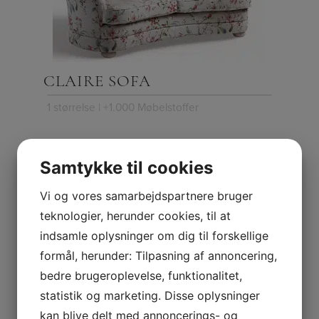
CLAIRE SOFA
1 størrelse | +1.000 Møbelstoffer
Samtykke til cookies
Vi og vores samarbejdspartnere bruger
teknologier, herunder cookies, til at
indsamle oplysninger om dig til forskellige
formål, herunder: Tilpasning af annoncering,
bedre brugeroplevelse, funktionalitet,
NORDAL SOFA
statistik og marketing. Disse oplysninger
kan blive delt med annoncerings- og
3 størrelser | +1.000 Møbelstoffer