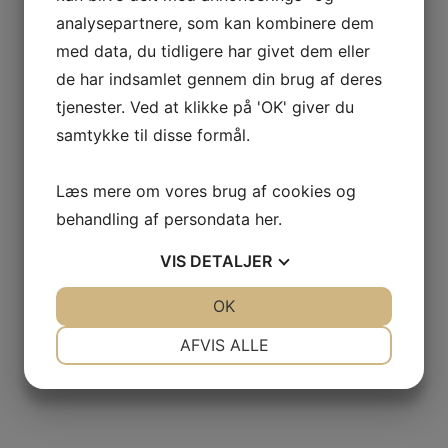
analysepartnere, som kan kombinere dem
med data, du tidligere har givet dem eller
de har indsamlet gennem din brug af deres
tjenester. Ved at klikke på 'OK' giver du
samtykke til disse formål.
Læs mere om vores brug af cookies og
behandling af persondata
her
.
ARAMIS SOFA
VIS
DETALJER
5 størrelser | 1 Møbelstof
JA
NEJ
OK
JA
NEJ
NØDVENDIGE
PRÆFERENCER
AFVIS ALLE
JA
NEJ
JA
NEJ
MARKETING
STATISTIK