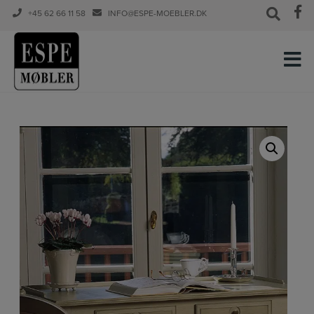
+45 62 66 11 58
INFO@ESPE-MOEBLER.DK
Hop
til
indholdet