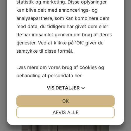
statistik og marketing. Disse oplysninger
kan blive delt med annoncerings- og
analysepartnere, som kan kombinere dem
med data, du tidligere har givet dem eller
de har indsamlet gennem din brug af deres
KARSHOLM SPISESTUESTOL
tjenester. Ved at klikke på 'OK' giver du
samtykke til disse formål.
Læs mere om vores brug af cookies og
behandling af persondata
her
.
VIS
DETALJER
JA
NEJ
OK
JA
NEJ
NØDVENDIGE
PRÆFERENCER
AFVIS ALLE
JA
NEJ
JA
NEJ
MARKETING
STATISTIK