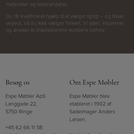
materialer og leverandører.
Du får kvalificeret hjælp til at vælge rigtigt – og bliver
vejledt, så du ikke vælger forkert. Vi lytter, inspirerer
og ønsker at imødekomme kundens behov.
Besøg os
Om Espe Møbler
Espe Møbler ApS
Espe Møbler blev
Langgade 22,
etableret i 1902 af
5750 Ringe
Sadelmager Anders
Larsen.
+45 62 66 11 58