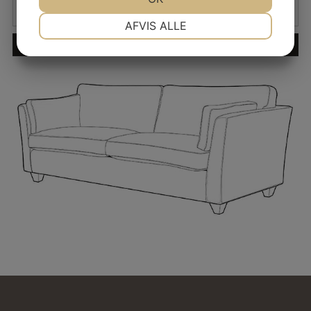
NØDVENDIGE
PRÆFERENCER
AFVIS ALLE
JA
NEJ
JA
NEJ
MARKETING
STATISTIK