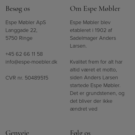
Besøg os
Om Espe Møbler
Espe Møbler ApS
Espe Møbler blev
Langgade 22,
etableret i 1902 af
5750 Ringe
Sadelmager Anders
Larsen.
+45 62 66 11 58
info@espe-moebler.dk
Kvalitet frem for alt har
altid været et motto,
siden Anders Larsen
CVR nr. 50489515
startede Espe Møbler.
Det er grundstenen, og
det bliver der ikke
ændret ved
Genveje
Følg os