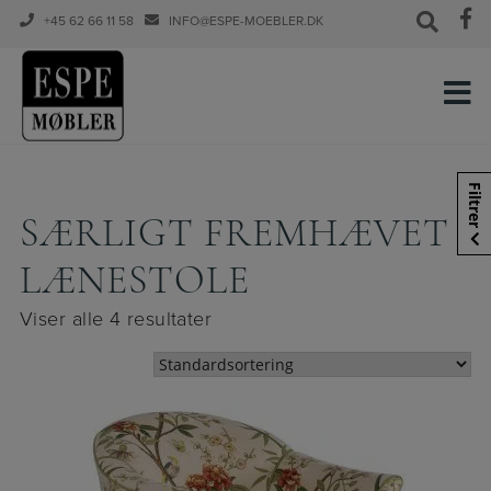
+45 62 66 11 58
INFO@ESPE-MOEBLER.DK
Hop
til
Filtrer
indholdet
SÆRLIGT FREMHÆVET
LÆNESTOLE
Viser alle 4 resultater