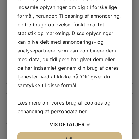
indsamle oplysninger om dig til forskellige
formål, herunder: Tilpasning af annoncering,
bedre brugeroplevelse, funktionalitet,
statistik og marketing. Disse oplysninger
kan blive delt med annoncerings- og
analysepartnere, som kan kombinere dem
med data, du tidligere har givet dem eller
de har indsamlet gennem din brug af deres
KONTAKT OS
tjenester. Ved at klikke på 'OK' giver du
samtykke til disse formål.
Navn
Mail
*
Læs mere om vores brug af cookies og
behandling af persondata
her
.
Tlf.
VIS
DETALJER
Besked
JA
NEJ
OK
JA
NEJ