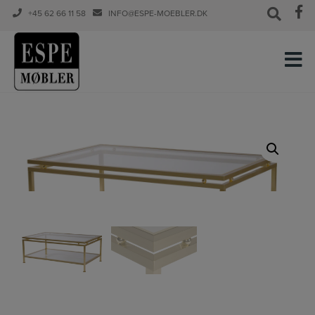
+45 62 66 11 58
INFO@ESPE-MOEBLER.DK
Hop
til
indholdet