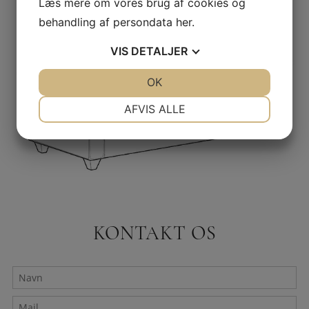
Læs mere om vores brug af cookies og
behandling af persondata
her
.
VIS
DETALJER
JA
NEJ
OK
JA
NEJ
NØDVENDIGE
PRÆFERENCER
AFVIS ALLE
JA
NEJ
JA
NEJ
MARKETING
STATISTIK
KONTAKT OS
Navn
Mail
*